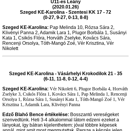
U11-es Leány
(2020.01.26)
Szeged KE-Karolina - Szentesi KK 17 - 72
(0-27, 9-27, 0-13, 8-8)
Szeged KE-Karolina
:
Pap Melinda 10, Rózsa Sára 2,
Klivényi Panna 2, Adamik Lara 1, Plugor Borbála 1, Susányi
Kata 1, Csikós Flóra, Horváth Zselyke, Kovács Sára,
Rencenji Orsolya, Tóth-Mangó Zoé, Vér Krisztina, Vér
Nikolett
Szeged KE-Karolina - Vásárhelyi Krokodilok 21 - 35
(6-11, 11-8, 0-12, 4-4)
Szeged KE-Karolina
:
Vér Nikolett 6, Plugor Borbála 4, Horváth
Zselyke 3, Csikós Flóra 1, Kovács Sára 1, Pap Melinda 1, Rencenji
Orsolya 1, Rózsa Sára 1, Susányi Kata 1, Tóth-Mangó Zoé 1, Vér
Krisztina 1, Adamik Lara, Klivényi Panna
Edző Blahó Bence
értékelése:
Bosszantó vereségeket
szenvedtünk. Heti 3-4 alkalommal látom edzeni ezeket a
lányokat, így bátran kijelenthetem: jóval többre képesek
annál, mint amit most megmutattak. Persze a képzés jelen