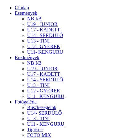
Címlap
Események
NB I/B
U19 - JUNIOR
U17 - KADETT
U14 - SERDÜLŐ
U13 - TINI
U12 - GYEREK
U11- KENGURU
Eredmények
NB I/B
U19 - JUNIOR
U17 - KADETT
U14 - SERDÜLŐ
U13 - TINI
U12 - GYEREK
U11 - KENGURU
Fotógaléria
Büszkeségeink
U14- SERDÜLŐ
U13 - TINI
U11 - KENGURU
Tigrisek
FOTO MIX