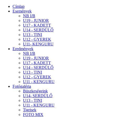
Címlap
Események
NB I/B
U19 - JUNIOR
U17 - KADETT
U14 - SERDÜLŐ
U13 - TINI
U12 - GYEREK
U11- KENGURU
Eredmények
NB I/B
U19 - JUNIOR
U17 - KADETT
U14 - SERDÜLŐ
U13 - TINI
U12 - GYEREK
U11 - KENGURU
Fotógaléria
Büszkeségeink
U14- SERDÜLŐ
U13 - TINI
U11 - KENGURU
Tigrisek
FOTO MIX