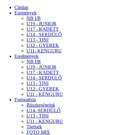
Címlap
Események
NB I/B
U19 - JUNIOR
U17 - KADETT
U14 - SERDÜLŐ
U13 - TINI
U12 - GYEREK
U11- KENGURU
Eredmények
NB I/B
U19 - JUNIOR
U17 - KADETT
U14 - SERDÜLŐ
U13 - TINI
U12 - GYEREK
U11 - KENGURU
Fotógaléria
Büszkeségeink
U14- SERDÜLŐ
U13 - TINI
U11 - KENGURU
Tigrisek
FOTO MIX