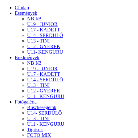
Címlap
Események
NB I/B
U19 - JUNIOR
U17 - KADETT
U14 - SERDÜLŐ
U13 - TINI
U12 - GYEREK
U11- KENGURU
Eredmények
NB I/B
U19 - JUNIOR
U17 - KADETT
U14 - SERDÜLŐ
U13 - TINI
U12 - GYEREK
U11 - KENGURU
Fotógaléria
Büszkeségeink
U14- SERDÜLŐ
U13 - TINI
U11 - KENGURU
Tigrisek
FOTO MIX