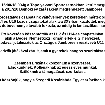
. 16:00-18:00-ig a Topolya-sori Sportcsarnokban került me
a 2017/18 Bajnoki év zárásaként megrendezett Jamboree.
orosztályos csapataink váltóversenyek keretében mérték ös
U14 és U16 közös csapatokat alakítva 3X3-ban küzdöttek me
k dobóversenye tovább fokozta, az eddig is fantasztikus han
Ezt követően köszöntöttük az U12 és U14-es csapatainkat,
akik a Becsei Nemzetközi Tornán értek el 2. helyezést,
abdával jutalmaztuk az Országos Jamboreen résztvevő U11 c
edzők játékával zárult, amit a gyerekek hangos szurkolása
Zsemberi Erikának köszönjük a szervezést.
Elnökünknek, Kollégáknak az egész éves munkát.
Szülőknek a támogatását, szurkolást.
 köszönjük, hogy a Szegedi Kosárlabda Egylet színeiben 