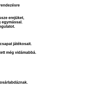
grendezésre
sze erejüket,
g egymással.
gulatot.
sapat játékosait.
 tett még vidámabbá.
kosárlabdáznak.