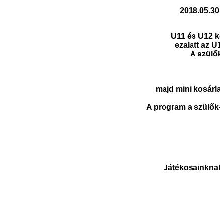
2018.05.30
U11 és U12 k
ezalatt az 
A szülő
majd mini kosárl
A program a szülők-
Játékosainknak