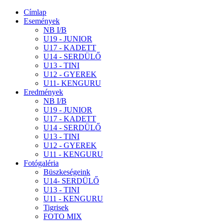
Címlap
Események
NB I/B
U19 - JUNIOR
U17 - KADETT
U14 - SERDÜLŐ
U13 - TINI
U12 - GYEREK
U11- KENGURU
Eredmények
NB I/B
U19 - JUNIOR
U17 - KADETT
U14 - SERDÜLŐ
U13 - TINI
U12 - GYEREK
U11 - KENGURU
Fotógaléria
Büszkeségeink
U14- SERDÜLŐ
U13 - TINI
U11 - KENGURU
Tigrisek
FOTO MIX