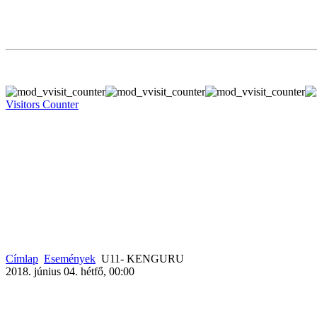
Visitors Counter
Címlap
Események
U11- KENGURU
2018. június 04. hétfő, 00:00