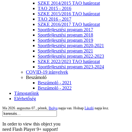
SZKE 2014/2015 TAO határozat
TAO 2015 - 2016
SZKE 2015/2016 TAO határozat
TAO 2016 - 2017
SZKE 2016/2017 TAO határozat
Sportfejlesztési program 2017
Sportfejlesztési program 2018
Sportfejlesztési program 2019
Sportfejlesztési program 2020-2021
Sportfejlesztési program 2021
Sportfejlesztési program 2022-2023
SZKE 2022/2023 TAO határozat
Sportfejlesztési program 2023-2024
COVID-19 irányelvek
Beszámoló
Beszámoló - 2021
Beszámoló - 2022
Támogatóink
Elérhetőség
Ma 2026. augusztus 07., péntek,
Ibolya
napja van. Holnap
László
napja lesz.
In order to view this object you
need Flash Player 9+ support!