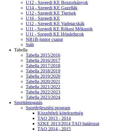
U12 - Szegedi KE Boszorkányok
U14 - Szegedi KE Gazellák
U12 - Szegedi KE Tigrisek
U16 - Szegedi KE
U12 - Szegedi KE Vadmacskák
U11 - Szegedi KE Rókusi Mókusok
U11 - Szegedi KE Hópárducok
NB1B-junior csapat
Stáb
Tabella
Tabella 2015/2016
Tabella 2016/2017
Tabella 2017/2018
Tabella 2018/2019
Tabella 2019/2020
Tabella 2020/2021
Tabella 2021/2022
Tabella 2022/2023
Tabella 2023/2024
Sporttámogatás
Sportfejlesztési program
Közzétételi kötelezettség
TAO 2013 - 2014
SZKE 2013/2014 TAO határozat
TAO 2014 - 2015