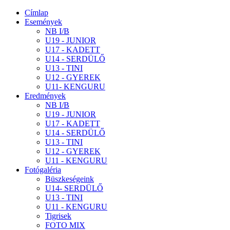
Címlap
Események
NB I/B
U19 - JUNIOR
U17 - KADETT
U14 - SERDÜLŐ
U13 - TINI
U12 - GYEREK
U11- KENGURU
Eredmények
NB I/B
U19 - JUNIOR
U17 - KADETT
U14 - SERDÜLŐ
U13 - TINI
U12 - GYEREK
U11 - KENGURU
Fotógaléria
Büszkeségeink
U14- SERDÜLŐ
U13 - TINI
U11 - KENGURU
Tigrisek
FOTO MIX