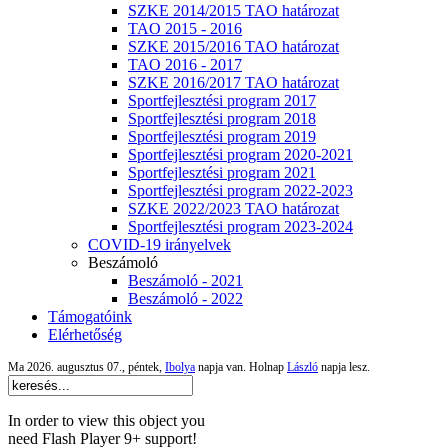
SZKE 2014/2015 TAO határozat
TAO 2015 - 2016
SZKE 2015/2016 TAO határozat
TAO 2016 - 2017
SZKE 2016/2017 TAO határozat
Sportfejlesztési program 2017
Sportfejlesztési program 2018
Sportfejlesztési program 2019
Sportfejlesztési program 2020-2021
Sportfejlesztési program 2021
Sportfejlesztési program 2022-2023
SZKE 2022/2023 TAO határozat
Sportfejlesztési program 2023-2024
COVID-19 irányelvek
Beszámoló
Beszámoló - 2021
Beszámoló - 2022
Támogatóink
Elérhetőség
Ma 2026. augusztus 07., péntek,
Ibolya
napja van. Holnap
László
napja lesz.
In order to view this object you
need Flash Player 9+ support!