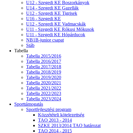
U12 - Szegedi KE Boszorkányok
U14 - Szegedi KE Gazellák
U12 - Szegedi KE Tigrisek
U16 - Szegedi KE
U12 - Szegedi KE Vadmacskák
U11 - Szegedi KE Rókusi Mókusok
U11 - Szegedi KE Hópárducok
NB1B-junior csapat
Stáb
Tabella
Tabella 2015/2016
Tabella 2016/2017
Tabella 2017/2018
Tabella 2018/2019
Tabella 2019/2020
Tabella 2020/2021
Tabella 2021/2022
Tabella 2022/2023
Tabella 2023/2024
Sporttámogatás
Sportfejlesztési program
Közzétételi kötelezettség
TAO 2013 - 2014
SZKE 2013/2014 TAO határozat
TAO 2014 - 2015