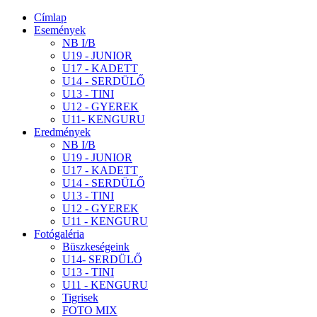
Címlap
Események
NB I/B
U19 - JUNIOR
U17 - KADETT
U14 - SERDÜLŐ
U13 - TINI
U12 - GYEREK
U11- KENGURU
Eredmények
NB I/B
U19 - JUNIOR
U17 - KADETT
U14 - SERDÜLŐ
U13 - TINI
U12 - GYEREK
U11 - KENGURU
Fotógaléria
Büszkeségeink
U14- SERDÜLŐ
U13 - TINI
U11 - KENGURU
Tigrisek
FOTO MIX