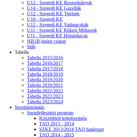
U12 - Szegedi KE Boszorkányok
U14 - Szegedi KE Gazellák
U12 - Szegedi KE Tigrisek
U16 - Szegedi KE
U12 - Szegedi KE Vadmacskák
U11 - Szegedi KE Rókusi Mókusok
U11 - Szegedi KE Hópárducok
NB1B-junior csapat
Stáb
Tabella
Tabella 2015/2016
Tabella 2016/2017
Tabella 2017/2018
Tabella 2018/2019
Tabella 2019/2020
Tabella 2020/2021
Tabella 2021/2022
Tabella 2022/2023
Tabella 2023/2024
Sporttámogatás
Sportfejlesztési program
Közzétételi kötelezettség
TAO 2013 - 2014
SZKE 2013/2014 TAO határozat
TAO 2014 - 2015