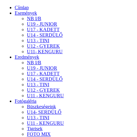
Címlap
Események
NB I/B
U19 - JUNIOR
U17 - KADETT
U14 - SERDÜLŐ
U13 - TINI
U12 - GYEREK
U11- KENGURU
Eredmények
NB I/B
U19 - JUNIOR
U17 - KADETT
U14 - SERDÜLŐ
U13 - TINI
U12 - GYEREK
U11 - KENGURU
Fotógaléria
Büszkeségeink
U14- SERDÜLŐ
U13 - TINI
U11 - KENGURU
Tigrisek
FOTO MIX